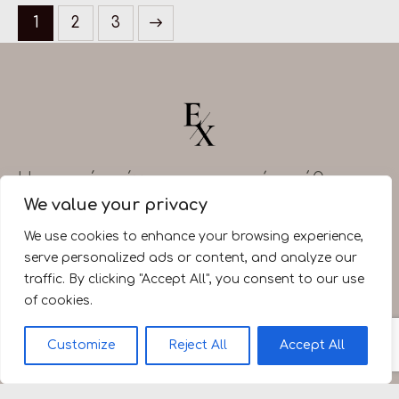
1
>
2
3
H ευτυχία είναι εσωτερική υπόθεση.
Φρόντισε για σένα.
We value your privacy
Βιογραφικό
Blog (GR)
Υλικό
Επικοινωνία
We use cookies to enhance your browsing experience,
serve personalized ads or content, and analyze our
traffic. By clicking "Accept All", you consent to our use
of cookies.
Customize
Reject All
Accept All