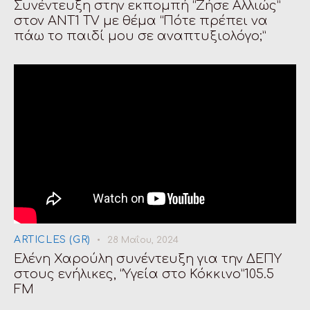
Συνέντευξη στην εκπομπή “Ζήσε Αλλιώς”
στον ANT1 TV με θέμα “Πότε πρέπει να
πάω το παιδί μου σε αναπτυξιολόγο;”
ARTICLES (GR)
28 Μαΐου, 2024
Ελένη Χαρούλη συνέντευξη για την ΔΕΠΥ
στους ενήλικες, “Υγεία στο Κόκκινο”105.5
FM