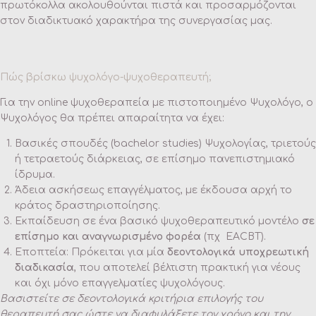
πρωτόκολλα ακολουθούνται πιστά και προσαρμόζονται
στον διαδικτυακό χαρακτήρα της συνεργασίας μας.
Πώς βρίσκω ψυχολόγο-ψυχοθεραπευτή;
Για την online ψυχοθεραπεία με πιστοποιημένο Ψυχολόγο, ο
Ψυχολόγος θα πρέπει απαραίτητα να έχει:
Βασικές σπουδές (bachelor studies) Ψυχολογίας, τριετούς
ή τετραετούς διάρκειας, σε επίσημο πανεπιστημιακό
ίδρυμα.
Άδεια ασκήσεως επαγγέλματος, με έκδουσα αρχή το
κράτος δραστηριοποίησης.
Εκπαίδευση σε ένα βασικό ψυχοθεραπευτικό μοντέλο
σε
επίσημο και αναγνωρισμένο φορέα
(πχ ΕΑCBT).
Εποπτεία: Πρόκειται για μία
δεοντολογικά υποχρεωτική
διαδικασία
, που αποτελεί βέλτιστη πρακτική για νέους
και όχι μόνο επαγγελματίες ψυχολόγους.
Βασιστείτε σε δεοντολογικά κριτήρια επιλογής του
θεραπευτή σας ώστε να διαφυλάξετε τον χρόνο και την