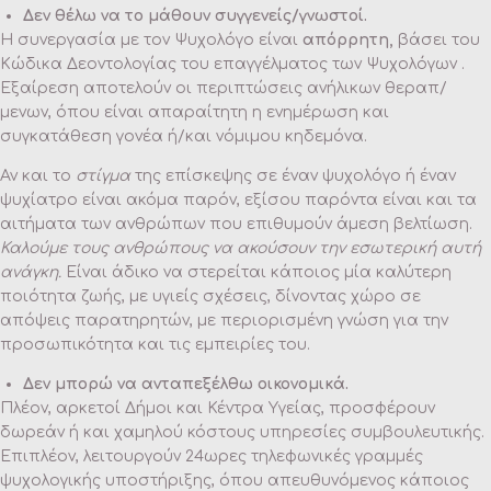
Δεν θέλω να το μάθουν συγγενείς/γνωστοί.
Η συνεργασία με τον Ψυχολόγο είναι
απόρρητη,
βάσει του
Κώδικα Δεοντολογίας του επαγγέλματος των Ψυχολόγων .
Εξαίρεση αποτελούν οι περιπτώσεις ανήλικων θεραπ/
μενων, όπου είναι απαραίτητη η ενημέρωση και
συγκατάθεση γονέα ή/και νόμιμου κηδεμόνα.
Αν και το
στίγμα
της επίσκεψης σε έναν ψυχολόγο ή έναν
ψυχίατρο είναι ακόμα παρόν, εξίσου παρόντα είναι και τα
αιτήματα των ανθρώπων που επιθυμούν άμεση βελτίωση.
Καλούμε τους ανθρώπους να ακούσουν την εσωτερική αυτή
ανάγκη.
Είναι άδικο να στερείται κάποιος μία καλύτερη
ποιότητα ζωής, με υγιείς σχέσεις, δίνοντας χώρο σε
απόψεις παρατηρητών, με περιορισμένη γνώση για την
προσωπικότητα και τις εμπειρίες του.
Δεν μπορώ να ανταπεξέλθω οικονομικά.
Πλέον, αρκετοί Δήμοι και Κέντρα Υγείας, προσφέρουν
δωρεάν ή και χαμηλού κόστους υπηρεσίες συμβουλευτικής.
Επιπλέον, λειτουργούν 24ωρες τηλεφωνικές γραμμές
ψυχολογικής υποστήριξης, όπου απευθυνόμενος κάποιος