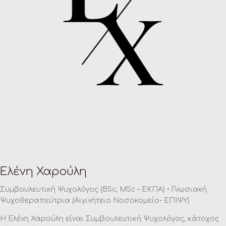
Ελένη Χαρούλη
Συμβουλευτική Ψυχολόγος (BSc, MSc – ΕΚΠΑ) • Γνωσιακή
Ψυχοθεραπεύτρια (Αιγινήτειο Νοσοκομείο- ΕΠΙΨΥ)
H Ελένη Χαρούλη είναι Συμβουλευτική Ψυχολόγος, κάτοχος