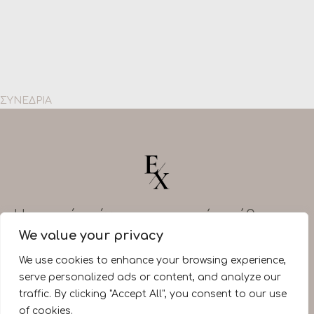
ΣΥΝΕΔΡΙΑ
H ευτυχία είναι εσωτερική υπόθεση.
Φρόντισε για σένα.
We value your privacy
Βιογραφικό
Blog (GR)
Υλικό
Επικοινωνία
We use cookies to enhance your browsing experience,
serve personalized ads or content, and analyze our
traffic. By clicking "Accept All", you consent to our use
of cookies.