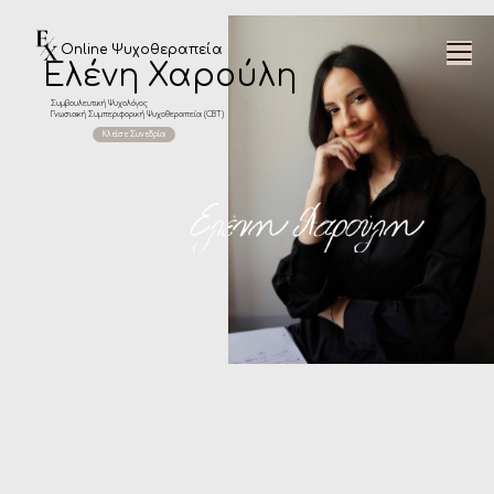
Online Ψυχοθεραπεία
Ελένη Χαρούλη
Συμβουλευτική Ψυχολόγος
Γνωσιακή Συμπεριφορική Ψυχοθεραπεία (CBT)
Κλείσε Συνεδρία