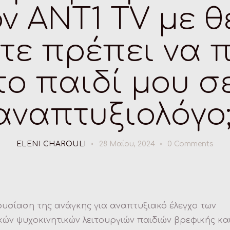
ν ANT1 TV με 
ότε πρέπει να 
το παιδί μου σ
αναπτυξιολόγο;
ELENI CHAROULI
28 Μαΐου, 2024
0
Comments
υσίαση της ανάγκης για αναπτυξιακό έλεγχο των
κών ψυχοκινητικών λειτουργιών παιδιών βρεφικής κα