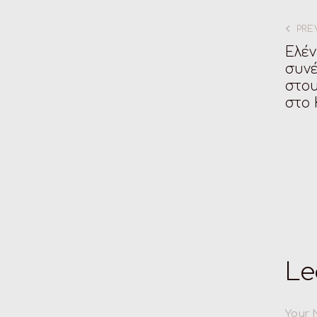
PRE
Ελέ
συνέ
στου
στο 
Le