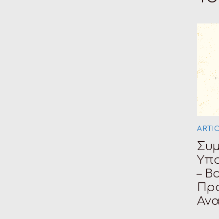
ARTIC
Συμ
Υπο
– Β
Προ
Αν