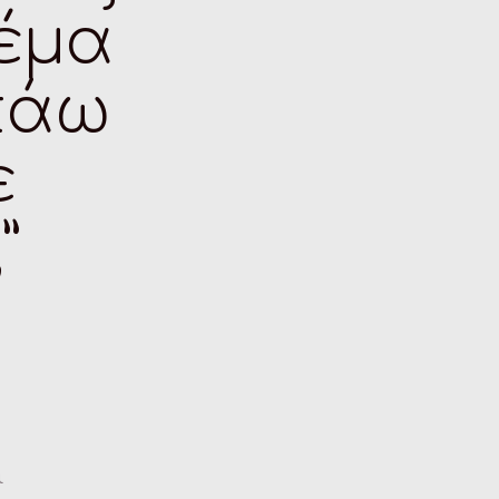
θέμα
πάω
ε
”
ι