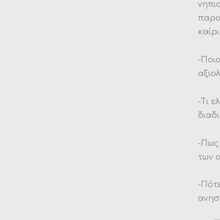
νηπι
παρα
καίρ
-Ποια
αξιο
-Τι ε
διαδ
-Πως
των 
-Πότ
ανησ