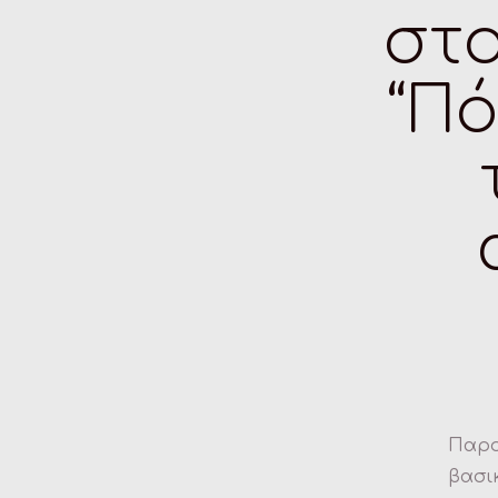
στο
“Π
Παρο
βασι