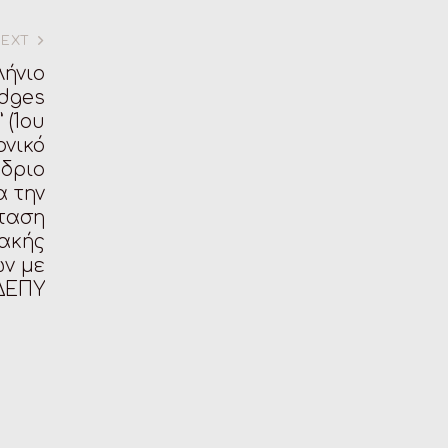
NEXT
λήνιο
idges
 (1ου
ονικό
έδριο
α την
ταση
ακής
ών με
ΔΕΠΥ