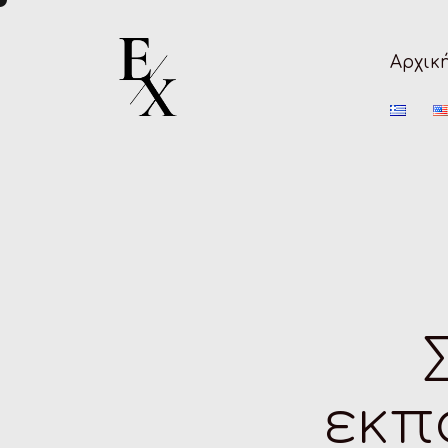
Αρχικ
εκπ