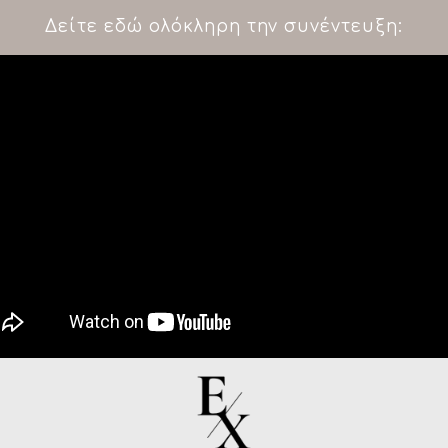
Δείτε εδώ ολόκληρη την συνέντευξη: