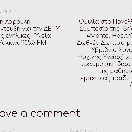
VIOUS
νη Χαρούλη
Ομιλία στο Πανελ
ντευξη για την ΔΕΠΥ
Συμποσίο της “Br
ς ενήλικες, “Υγεία
4Mental Health”
Κόκκινο”105.5 FM
Διεθνές Διεπιστημ
Υβριδικό Συν
Ψυχικής Υγείας) γι
τραυματική διάσ
της μαθησι
εμπειρίας παιδι
ave a comment