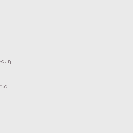
ε
ναι η
οια