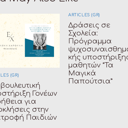
ARTICLES (GR)
Δράσεις σε
Σχολεία:
Πρόγραμμα
ψυχοσυναισθημ
κής υποστήριξη
μαθητών “Τα
Μαγικά
LES (GR)
Παπούτσια”
βουλευτική
στήριξη Γονέων
οήθεια για
κλήσεις στην
ατροφή Παιδιών