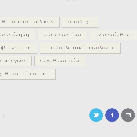
t θεραπεία ενηλίκων
αποδοχή
τοεκτίμηση
αυτοφροντίδα
ενσυναίσθηση
μβουλευτική
συμβουλευτική ψυχολόγος
χική υγεία
ψυχοθεραπεία
χοθεραπεία online
0